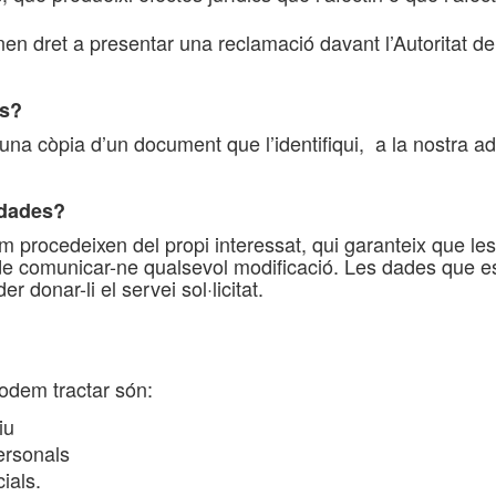
enen dret a presentar una reclamació davant l’Autoritat d
ts?
una còpia d’un document que l’identifiqui, a la nostra adr
 dades?
 procedeixen del propi interessat, qui garanteix que les
 de comunicar-ne qualsevol modificació. Les dades que 
r donar-li el servei sol·licitat.
odem tractar són:
iu
ersonals
ials.