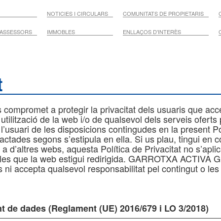
NOTICIES I CIRCULARS
COMUNITATS DE PROPIETARIS
 ASSESSORS
IMMOBLES
ENLLAÇOS D'INTERÈS
t
romet a protegir la privacitat dels usuaris que acce
 utilització de la web i/o de qualsevol dels serveis of
’usuari de les disposicions contingudes en la present Polí
ctades segons s’estipula en ella. Si us plau, tingui en c
a d’altres webs, aquesta Política de Privacitat no s’aplic
 les que la web estigui redirigida. GARROTXA ACTIVA G
 ni accepta qualsevol responsabilitat pel contingut o les 
nt de dades (Reglament (UE) 2016/679 i LO 3/2018)