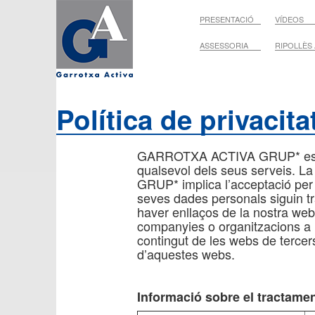
PRESENTACIÓ
VÍDEOS
ASSESSORIA
RIPOLLÈS
Política de privacita
GARROTXA ACTIVA GRUP* es comp
qualsevol dels seus serveis. La
GRUP* implica l’acceptació per l
seves dades personals siguin tra
haver enllaços de la nostra web 
companyies o organitzacions a
contingut de les webs de tercers
d’aquestes webs.
Informació sobre el tractame