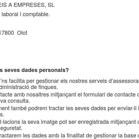
VEIS A EMPRESES, SL
 laboral i comptable.
 17800 Olot
les seves dades personals?
ns facilita per gestionar els nostres serveis d’assessoram
dministració de finques.
tacte amb nosaltres mitjançant el formulari de contacte 
eva consulta.
ent també podrem tractar les seves dades per enviar-li 
s.
al·lacions la seva imatge pot ser enregistrada mitjançant
seguretat.
ractarem les dades amb la finalitat de gestionar la base 