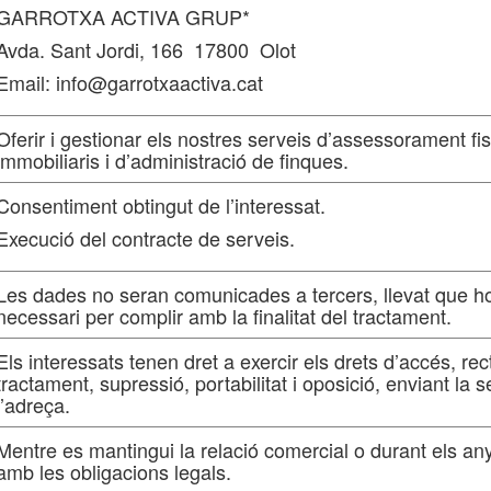
GARROTXA ACTIVA GRUP*
Avda. Sant Jordi, 166 17800 Olot
Email: info@garrotxaactiva.cat
Oferir i gestionar els nostres serveis d’assessorament fis
immobiliaris i d’administració de finques.
Consentiment obtingut de l’interessat.
Execució del contracte de serveis.
Les dades no seran comunicades a tercers, llevat que ho e
necessari per complir amb la finalitat del tractament.
Els interessats tenen dret a exercir els drets d’accés, rect
tractament, supressió, portabilitat i oposició, enviant la se
l’adreça.
Mentre es mantingui la relació comercial o durant els an
amb les obligacions legals.