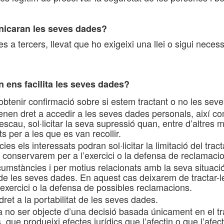
nicaran les seves dades?
a tercers, llevat que ho exigeixi una llei o sigui necess
 ens facilita les seves dades?
obtenir confirmació sobre si estem tractant o no les sev
en dret a accedir a les seves dades personals, així com a 
escau, sol·licitar la seva supressió quan, entre d’altres m
ts per a les que es van recollir.
s els interessats podran sol·licitar la limitació del tra
conservarem per a l’exercici o la defensa de reclamaci
mstàncies i per motius relacionats amb la seva situació p
de les seves dades. En aquest cas deixarem de tractar-l
’exercici o la defensa de possibles reclamacions.
ret a la portabilitat de les seves dades.
 a no ser objecte d’una decisió basada únicament en el t
s, que produeixi efectes jurídics que l’afectin o que l’afec