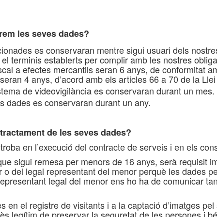
rem les seves dades?
onades es conservaran mentre sigui usuari dels nostres
 el terminis establerts per complir amb les nostres oblig
cal a efectes mercantils seran 6 anys, de conformitat am
 seran 4 anys, d’acord amb els articles 66 a 70 de la Llei 
stema de videovigilància es conservaran durant un mes.
es dades es conservaran durant un any.
l tractament de les seves dades?
s troba en l’execució del contracte de serveis i en els c
que sigui remesa per menors de 16 anys, serà requisit i
or o del legal representant del menor perquè les dades p
l representant legal del menor ens ho ha de comunicar tan
s en el registre de visitants i a la captació d’imatges pel
rès legítim de preservar la seguretat de les persones i b