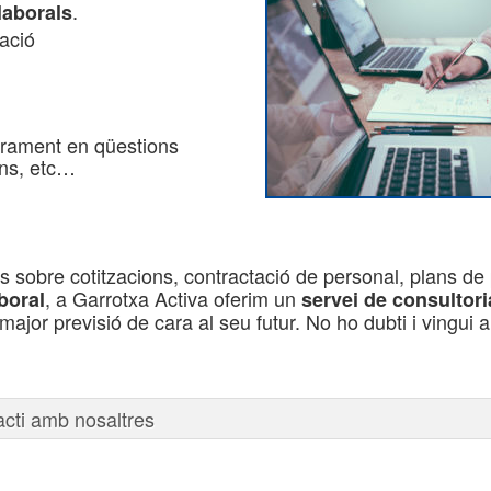
.
laborals
ació
orament en qüestions
ons, etc…
es sobre cotitzacions, contractació de personal, plans d
, a Garrotxa Activa oferim un
boral
servei de consultori
 major previsió de cara al seu futur. No ho dubti i vingui
acti amb nosaltres