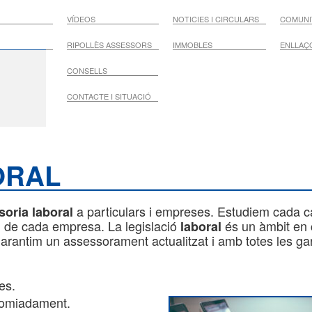
VÍDEOS
NOTICIES I CIRCULARS
COMUNIT
RIPOLLÈS ASSESSORS
IMMOBLES
ENLLAÇO
CONSELLS
CONTACTE I SITUACIÓ
ORAL
a particulars i empreses. Estudiem cada c
oria laboral
t, de cada empresa. La legislació
és un àmbit en 
laboral
arantim un assessorament actualitzat i amb totes les gar
es.
comiadament.