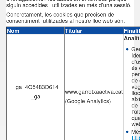
siguin accedides i utilitzades en més d’una sessió.
Concretament, les cookies que precisen de
consentiment
utilitzades al nostre lloc web són:
Nom
Titular
Finali
Analít
Gen
ide
d’u
és 
per
de 
veg
_ga_4Q5483D614
www.garrotxaactiva.cat
llo
_ga
aix
(Google Analytics)
de 
l’ú
que
we
Més
LL