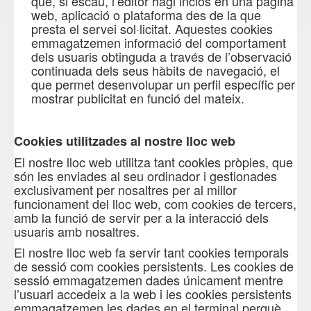
que, si escau, l’editor hagi inclòs en una pàgina
web, aplicació o plataforma des de la que
presta el servei sol·licitat. Aquestes cookies
emmagatzemen informació del comportament
dels usuaris obtinguda a través de l’observació
continuada dels seus hàbits de navegació, el
que permet desenvolupar un perfil específic per
mostrar publicitat en funció del mateix.
Cookies utilitzades al nostre lloc web
El nostre lloc web utilitza tant cookies pròpies, que
són les enviades al seu ordinador i gestionades
exclusivament per nosaltres per al millor
funcionament del lloc web, com cookies de tercers,
amb la funció de servir per a la interacció dels
usuaris amb nosaltres.
El nostre lloc web fa servir tant cookies temporals
de sessió com cookies persistents. Les cookies de
sessió emmagatzemen dades únicament mentre
l’usuari accedeix a la web i les cookies persistents
emmagatzemen les dades en el terminal perquè