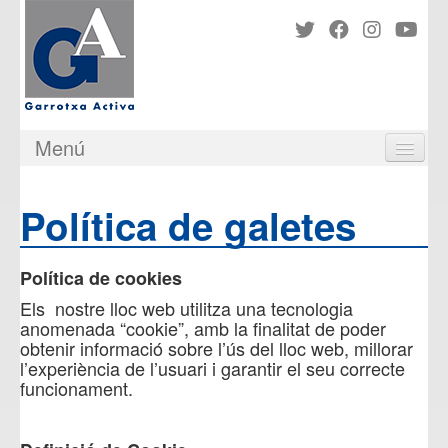
Menú
PRESENTACIÓ
ASSESSORIA
Política de galetes
VÍDEOS
RIPOLLÈS ASSESSORS
NOTICIES I CIRCULARS
Política de cookies
IMMOBLES
Els nostre lloc web utilitza una tecnologia
COMUNITATS DE PROPIETARIS
anomenada “cookie”, amb la finalitat de poder
obtenir informació sobre l’ús del lloc web, millorar
ENLLAÇOS D'INTERÈS
l’experiència de l’usuari i garantir el seu correcte
CONSELLS
funcionament.
CONTACTE I SITUACIÓ