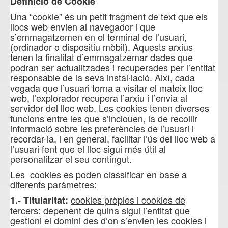
Definició de Cookie
Una “cookie” és un petit fragment de text que els
llocs web envien al navegador i que
s’emmagatzemen en el terminal de l’usuari,
(ordinador o dispositiu mòbil). Aquests arxius
tenen la finalitat d’emmagatzemar dades que
podran ser actualitzades i recuperades per l’entitat
responsable de la seva instal·lació. Així, cada
vegada que l’usuari torna a visitar el mateix lloc
web, l’explorador recupera l’arxiu i l’envia al
servidor del lloc web. Les cookies tenen diverses
funcions entre les que s’inclouen, la de recollir
informació sobre les preferències de l’usuari i
recordar-la, i en general, facilitar l’ús del lloc web a
l’usuari fent que el lloc sigui més útil al
personalitzar el seu contingut.
Les cookies es poden classificar en base a
diferents paràmetres:
cookies pròpies i cookies de
1.- Titularitat:
tercers:
depenent de quina sigui l’entitat que
gestioni el domini des d’on s’envien les cookies i