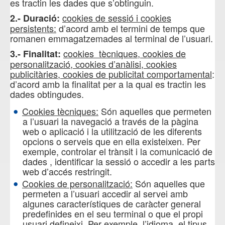
es tractin les dades que s’obtinguin.
cookies de sessió i cookies
2.- Duració:
persistents:
d’acord amb el termini de temps que
romanen emmagatzemades al terminal de l’usuari.
cookies tècniques, cookies de
3.- Finalitat:
personalització, cookies d’anàlisi, cookies
publicitàries, cookies de publicitat comportamental
:
d’acord amb la finalitat per a la qual es tractin les
dades obtingudes.
Cookies tècniques:
Són aquelles que permeten
a l’usuari la navegació a través de la pàgina
web o aplicació i la utilització de les diferents
opcions o serveis que en ella existeixen. Per
exemple, controlar el trànsit i la comunicació de
dades , identificar la sessió o accedir a les parts
web d’accés restringit.
Cookies de personalització:
Són aquelles que
permeten a l’usuari accedir al servei amb
algunes característiques de caràcter general
predefinides en el seu terminal o que el propi
usuari defineixi. Per exemple, l’idioma, el tipus