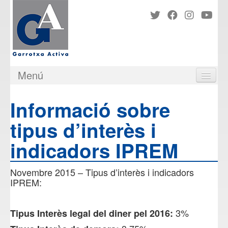
Menú
PRESENTACIÓ
Informació sobre
ASSESSORIA
VÍDEOS
tipus d’interès i
RIPOLLÈS ASSESSORS
NOTICIES I CIRCULARS
indicadors IPREM
IMMOBLES
COMUNITATS DE PROPIETARIS
Novembre 2015 – Tipus d’interès i indicadors
ENLLAÇOS D'INTERÈS
IPREM:
CONSELLS
CONTACTE I SITUACIÓ
3%
Tipus Interès legal del diner pel 2016: